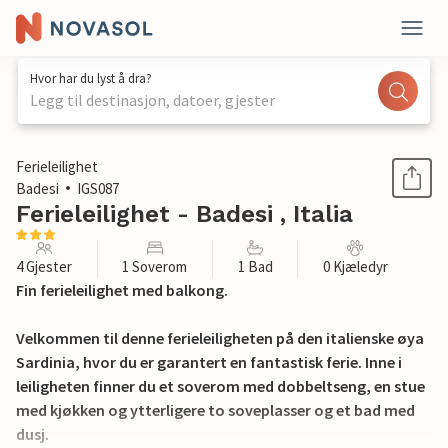
Hvor har du lyst å dra?
Legg til destinasjon, datoer, gjester
1 / 21
Ferieleilighet
Badesi
IGS087
Ferieleilighet - Badesi , Italia
4 Gjester
1 Soverom
1 Bad
0 Kjæledyr
Fin ferieleilighet med balkong.
Velkommen til denne ferieleiligheten på den italienske øya
Sardinia, hvor du er garantert en fantastisk ferie. Inne i
leiligheten finner du et soverom med dobbeltseng, en stue
med kjøkken og ytterligere to soveplasser og et bad med
dusj.