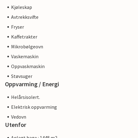
Kjøleskap
Avtrekksvifte
Fryser
Kaffetrakter
Mikrobølgeovn
Vaskemaskin
Oppvaskmaskin
Støvsuger
Oppvarming / Energi
Helårsisolert.
Elektrisk oppvarming
Vedovn
Utenfor
Anlagt hage : 1448 m2