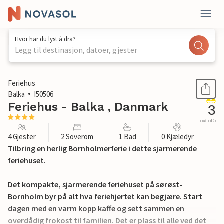
Hvor har du lyst å dra?
Legg til destinasjon, datoer, gjester
1 / 12
Feriehus
Balka
I50506
Feriehus - Balka , Danmark
3
out of 5
4 Gjester
2 Soverom
1 Bad
0 Kjæledyr
Tilbring en herlig Bornholmerferie i dette sjarmerende
feriehuset.
Det kompakte, sjarmerende feriehuset på sørøst-
Bornholm byr på alt hva feriehjertet kan begjære. Start
dagen med en varm kopp kaffe og sett sammen en
overdådig frokost til familien. Det er plass til alle ved det