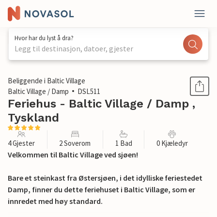
Hvor har du lyst å dra?
Legg til destinasjon, datoer, gjester
1 / 13
Beliggende i Baltic Village
Baltic Village / Damp
DSL511
Feriehus - Baltic Village / Damp ,
Tyskland
4 Gjester
2 Soverom
1 Bad
0 Kjæledyr
Velkommen til Baltic Village ved sjøen!
Bare et steinkast fra Østersjøen, i det idylliske feriestedet
Damp, finner du dette feriehuset i Baltic Village, som er
innredet med høy standard.