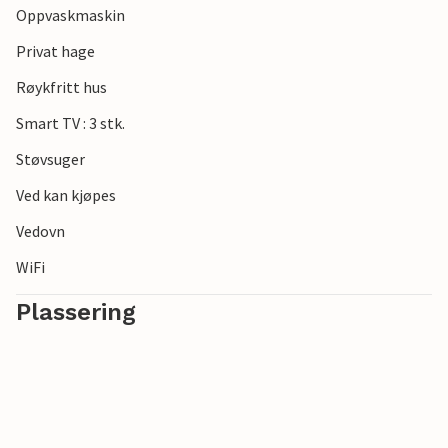
Oppvaskmaskin
nord og den populære byen Eckernförde i sør. Det er ingen
grenser for valg av utfluktsmål.
Privat hage
Røykfritt hus
Se frem til en fantastisk tid i denne innbydende
innkvarteringen ved Østersjøen.
Smart TV : 3 stk.
Støvsuger
Ved kan kjøpes
Vedovn
WiFi
Plassering