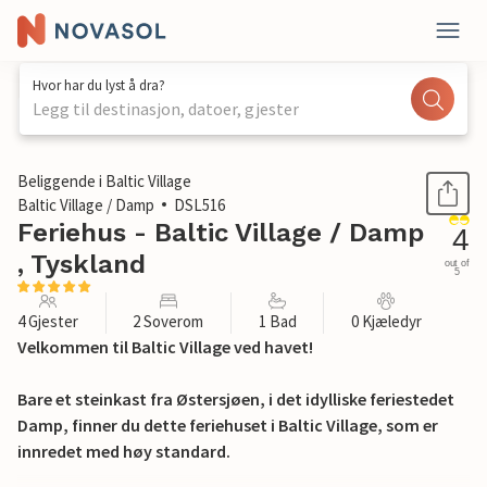
Hvor har du lyst å dra?
Legg til destinasjon, datoer, gjester
1 / 13
Beliggende i Baltic Village
Baltic Village / Damp
DSL516
Feriehus - Baltic Village / Damp
4
, Tyskland
out of
5
4 Gjester
2 Soverom
1 Bad
0 Kjæledyr
Velkommen til Baltic Village ved havet!
Bare et steinkast fra Østersjøen, i det idylliske feriestedet
Damp, finner du dette feriehuset i Baltic Village, som er
innredet med høy standard.