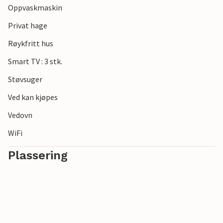
Oppvaskmaskin
nord og den populære byen Eckernförde i sør. Det er ingen
grenser for valg av utfluktsmål.
Privat hage
Røykfritt hus
Se frem til en fantastisk tid i denne innbydende
innkvarteringen ved Østersjøen.
Smart TV : 3 stk.
Støvsuger
Ved kan kjøpes
Vedovn
WiFi
Plassering