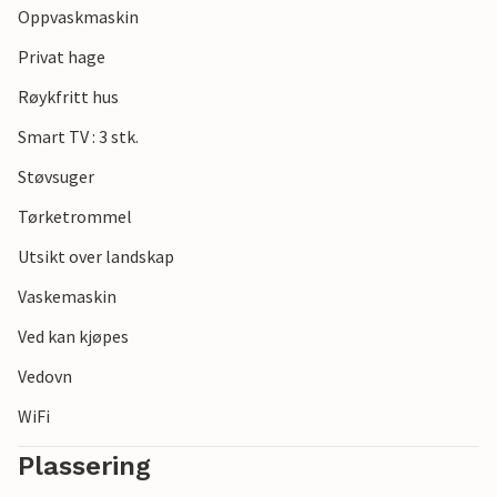
Oppvaskmaskin
elvemunningen ligger bare noen få minutter unna med bil i
nord og den populære byen Eckernförde i sør. Det er ingen
Privat hage
grenser for valg av utfluktsmål.
Røykfritt hus
Se frem til en fantastisk tid i denne innbydende
Smart TV : 3 stk.
innkvarteringen ved Østersjøen.
Støvsuger
Tørketrommel
Utsikt over landskap
Vaskemaskin
Ved kan kjøpes
Vedovn
WiFi
Plassering