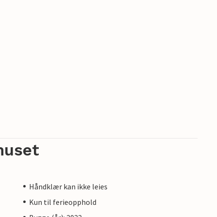
huset
Håndklær kan ikke leies
Kun til ferieopphold