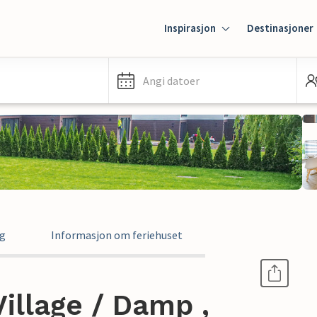
Inspirasjon
Destinasjoner
Angi datoer
ng
Informasjon om feriehuset
Village / Damp ,