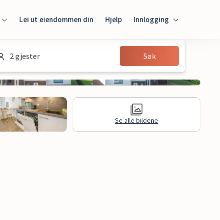
Lei ut eiendommen din
Hjelp
Innlogging
Innlogging
2 gjester
Søk
Gjest
Huseier
Se alle bildene