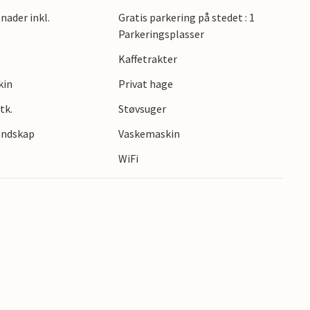
nader inkl.
Gratis parkering på stedet : 1
m inviterer deg til koselige kvelder, spesielt i
Parkeringsplasser
føres av en velholdt, romslig hage med en
Kaffetrakter
kin
Privat hage
stranden, er et besøk til oppdagelsesbassenget
tk.
Støvsuger
n vakre munningen av Schleim-elvemunningen
landskap
Vaskemaskin
 i nord og den populære byen Eckernförde i sør.
WiFi
ål.
bydende innkvarteringen ved Østersjøen.