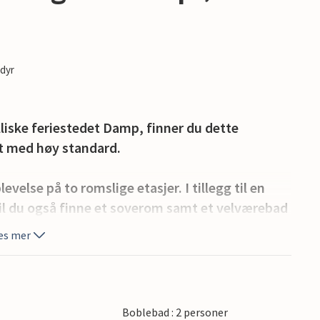
edyr
ylliske feriestedet Damp, finner du dette
det med høy standard.
velse på to romslige etasjer. I tillegg til en
il du også finne et soverom samt et velværebad
g vaskemaskin og tørketrommel.
es mer
bel dobbeltseng. Både stuen og soverommet
nutstyr av høy kvalitet og overlater ingenting å
Boblebad : 2 personer