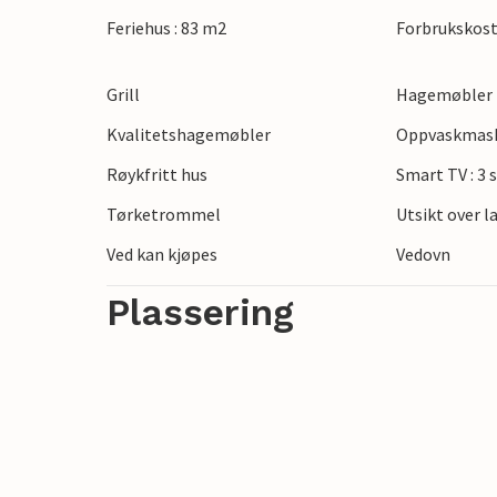
være ønsket.
Feriehus : 83 m2
Forbrukskost
Selvfølgelig er det også en peis i stuen, so
de kjøligere årstidene. Hjemmet ditt full
Grill
Hagemøbler
møblert terrasse.
Kvalitetshagemøbler
Oppvaskmas
I tillegg til en omfattende spasertur på 
Røykfritt hus
Smart TV : 3 s
og marinaen Damper også verdt det. De
Tørketrommel
Utsikt over 
ligger bare noen få minutter unna med bil
Ved kan kjøpes
Vedovn
Det er ingen grenser for valg av utfluktsm
Plassering
Se frem til en fantastisk tid i denne inn