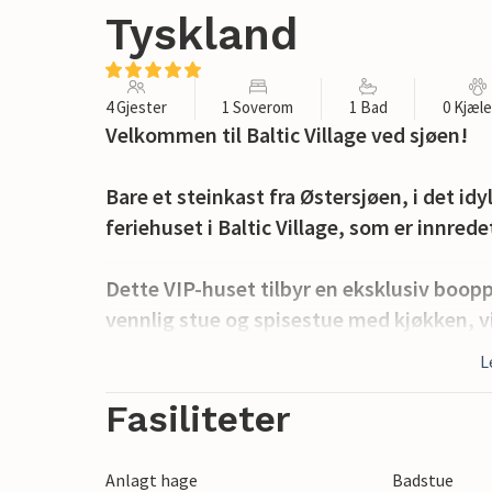
Tyskland
4 Gjester
1 Soverom
1 Bad
0 Kjæl
Velkommen til Baltic Village ved sjøen!
Bare et steinkast fra Østersjøen, i det id
feriehuset i Baltic Village, som er innre
Dette VIP-huset tilbyr en eksklusiv boopple
vennlig stue og spisestue med kjøkken, v
med boblebad, badstue, gjestetoalett o
L
Soverommet er utstyrt med en komforta
har en Samsung Frame TV.
Fasiliteter
Det åpne kjøkkenet er utstyrt med kjøkke
Anlagt hage
Badstue