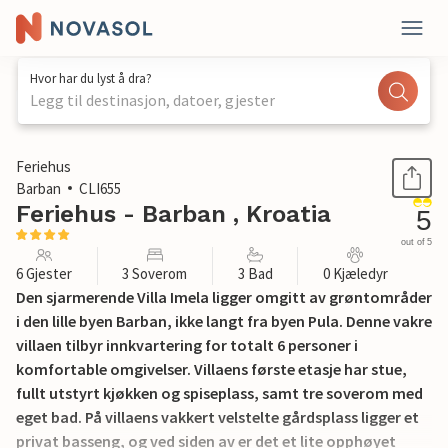
Hvor har du lyst å dra?
Legg til destinasjon, datoer, gjester
1 / 46
Feriehus
Barban
CLI655
Feriehus - Barban , Kroatia
5
out of 5
6 Gjester
3 Soverom
3 Bad
0 Kjæledyr
Den sjarmerende Villa Imela ligger omgitt av grøntområder
i den lille byen Barban, ikke langt fra byen Pula. Denne vakre
villaen tilbyr innkvartering for totalt 6 personer i
komfortable omgivelser. Villaens første etasje har stue,
fullt utstyrt kjøkken og spiseplass, samt tre soverom med
eget bad. På villaens vakkert velstelte gårdsplass ligger et
privat basseng, og ved siden av er det et lite opphøyet