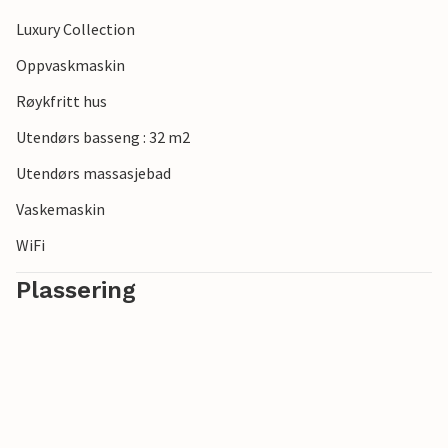
museum, Augustus-tempelet, Dobbeltporten, Forum, det
lille romerske teateret og mye mer. Gjør deg kjent med
Luxury Collection
omgivelsene rundt Villa Imela og nyt Istrias skjønnhet.
Oppvaskmaskin
Røykfritt hus
Utendørs basseng : 32 m2
Utendørs massasjebad
Vaskemaskin
WiFi
Plassering