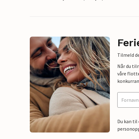
Feri
Tilmeld de
Når du ti
våre flott
konkurran
Du kan til
personoppl