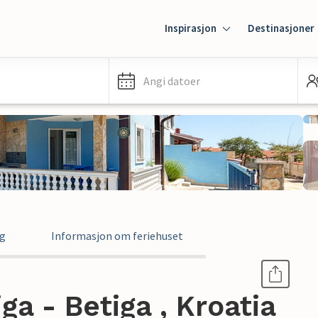
Inspirasjon
Destinasjoner
Angi datoer
ng
Informasjon om feriehuset
ga - Betiga , Kroatia