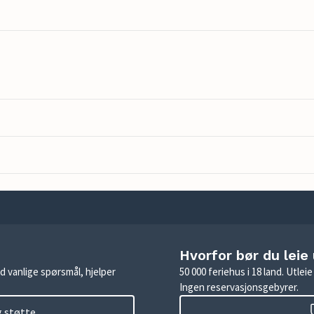
Hvorfor bør du leie
d vanlige spørsmål, hjelper
50 000 feriehus i 18 land. Utle
Ingen reservasjonsgebyrer.
g støtte