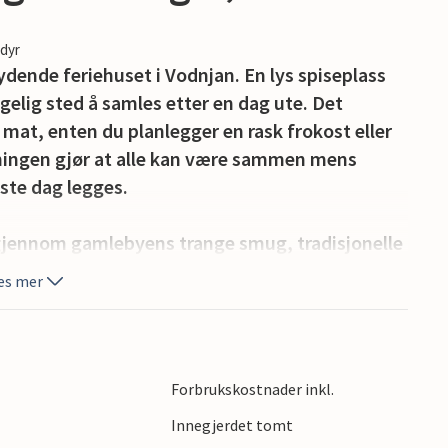
edyr
ydende feriehuset i Vodnjan. En lys spiseplass
gelig sted å samles etter en dag ute. Det
 mat, enten du planlegger en rask frokost eller
sningen gjør at alle kan være sammen mens
este dag legges.
 gjennom gamlebyens trange smug, tradisjonelle
irken, som har et av de høyeste klokketårnene i
es mer
, lokale viner og autentisk kroatisk mat. I
elruter og enkel tilgang til kystbyene Pula og
nalpark. Vodnjan er et perfekt reisemål for å
ende dager ved sjøen.
Forbrukskostnader inkl.
Innegjerdet tomt