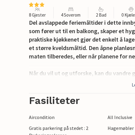
8 Gjester
4 Soverom
2 Bad
0 Kjæl
Del avslappede feriemåltider i dette innb
som fører ut til en balkong, skaper et hyg
praktiske kjøkkenet gjør det enkelt å lage
et større kveldsmåltid. Den åpne planlø
maten tilberedes, eller når planene for n
Når du vil ut og utforske, kan du vandre
steinhus og den imponerende St. Blaise-k
L
Istria. Området er kjent for sin olivenolje
nærheten kan du nyte vakre strender, sykk
Fasiliteter
Fažana, samt den storslåtte Brijuni nasjo
kombinere kultur, gastronomi og avslapp
Aircondition
All Inclusive
Gratis parkering på stedet : 2
Hagemøbler