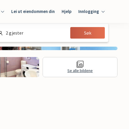
Lei ut eiendommen din
Hjelp
Innlogging
Innlogging
2 gjester
Søk
Gjest
Huseier
Se alle bildene