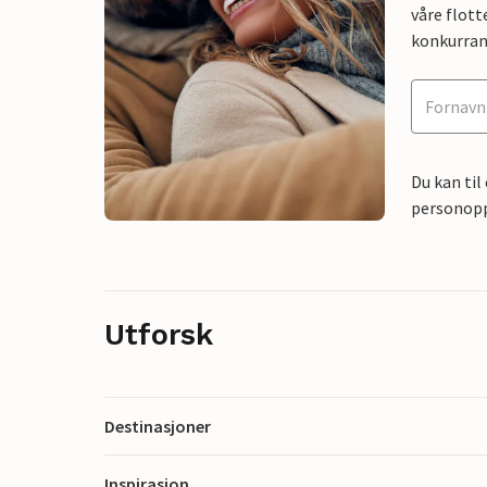
våre flott
konkurran
Du kan til
personoppl
Utforsk
Destinasjoner
Inspirasjon