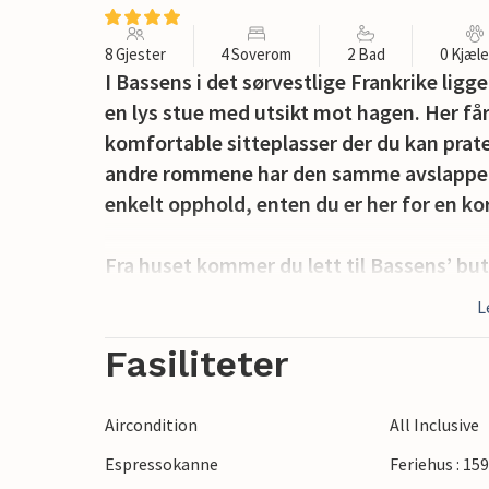
8 Gjester
4 Soverom
2 Bad
0 Kjæl
I Bassens i det sørvestlige Frankrike li
en lys stue med utsikt mot hagen. Her får
komfortable sitteplasser der du kan prate, 
andre rommene har den samme avslappede
enkelt opphold, enten du er her for en kor
Fra huset kommer du lett til Bassens’ but
å utforske området, samtidig som du har 
L
Bassens, nær Bordeaux, gir enkel tilgang 
severdigheter i Sørvest-Frankrike. Besøk
Fasiliteter
Garonne, vinsmaking i Bordeaux-regionen 
nærheten. Innenfor rekkevidde ligger B
Aircondition
All Inclusive
Médoc, Saint-Émilion og Atlanterhavskys
Espressokanne
Feriehus : 15