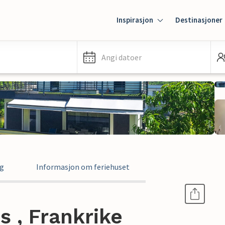
Inspirasjon
Destinasjoner
Angi datoer
ng
Informasjon om feriehuset
s , Frankrike