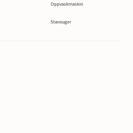
Oppvaskmaskin
s
Støvsuger