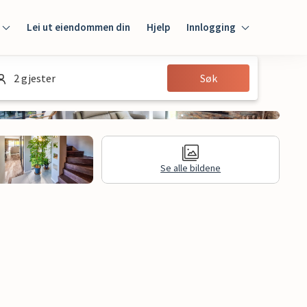
Lei ut eiendommen din
Hjelp
Innlogging
Innlogging
2 gjester
Søk
Gjest
Huseier
Se alle bildene