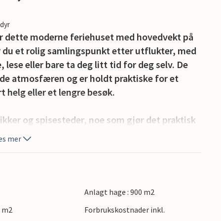
edyr
gger dette moderne feriehuset med hovedvekt på
 du et rolig samlingspunkt etter utflukter, med
lese eller bare ta deg litt tid for deg selv. De
 atmosfæren og er holdt praktiske for et
t helg eller et lengre besøk.
ikker og spisesteder, noe som gjør det praktisk
et innbydende tilfluktssted å komme tilbake til.
es mer
til vinmarker, elvelandskap og kulturelle
ende kan glede seg over sykkelturer langs
og oppdagelser i historiske landsbyer i
ordeaux’ UNESCO-vernede sentrum, vinruten i
Anlagt hage : 900 m2
ten med sine strender og naturreservater.
9 m2
Forbrukskostnader inkl.