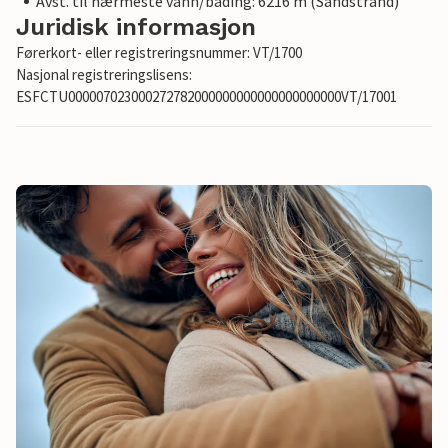
Avst. til nærmeste vann/bading: 6216 m (Sandstrand)
Juridisk informasjon
Førerkort- eller registreringsnummer: VT/1700
Nasjonal registreringslisens:
ESFCTU000007023000272782000000000000000000000VT/17001