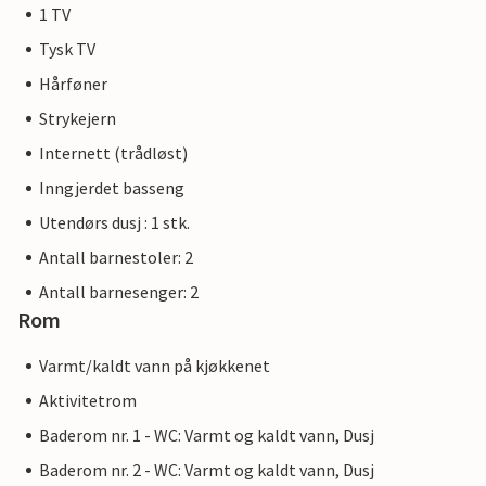
1 TV
kontrast til den vakre, milde naturen som omgir den. Hvis
du elsker havet og naturen, vil de mange vakre kystbyene
Tysk TV
og strendene, som Cala Millor, Cala Bona, Costa dels Pins
Hårføner
og Cala Agulla, få deg til å føle at du er i paradis, og gjett
Strykejern
hva: Det er du virkelig! Artà, middelalderbyen med magisk
sjarm, ligger bare en 10-minutters kjøretur unna.
Internett (trådløst)
Inngjerdet basseng
Utendørs dusj : 1 stk.
Antall barnestoler: 2
Antall barnesenger: 2
Rom
Varmt/kaldt vann på kjøkkenet
Aktivitetrom
Baderom nr. 1 - WC: Varmt og kaldt vann, Dusj
Baderom nr. 2 - WC: Varmt og kaldt vann, Dusj