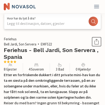
Hvor har du lyst å dra?
Legg til destinasjon, datoer, gjester
1 / 52
Feriehus
Bell Jardi, Son Servera
EMF522
Feriehus - Bell Jardi, Son Servera ,
Spania
8 Gjester
4 Soverom
3 Bad
0 Kjæledyr
Etter en forfriskende dukkert i ditt private mini-hav kan du
ta en siesta på den omkringliggende terrassen, på en av
solsengene under markisen, eller, hvis du føler at du ikke
har fått nok sol ennå, ta en lunsjpause. Slapp av på
solplenen og la den varme solen kjærtegne huden din.
Reiser du med barn? Ingen grunn til bekymring - bassenget