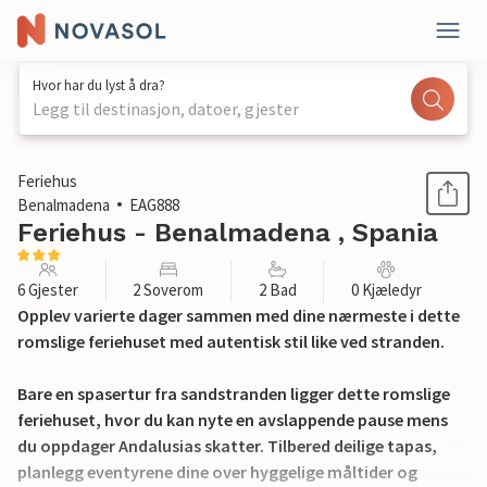
Hvor har du lyst å dra?
Legg til destinasjon, datoer, gjester
1 / 17
Feriehus
Benalmadena
EAG888
Feriehus - Benalmadena , Spania
6 Gjester
2 Soverom
2 Bad
0 Kjæledyr
Opplev varierte dager sammen med dine nærmeste i dette
romslige feriehuset med autentisk stil like ved stranden.
Bare en spasertur fra sandstranden ligger dette romslige
feriehuset, hvor du kan nyte en avslappende pause mens
du oppdager Andalusias skatter. Tilbered deilige tapas,
planlegg eventyrene dine over hyggelige måltider og