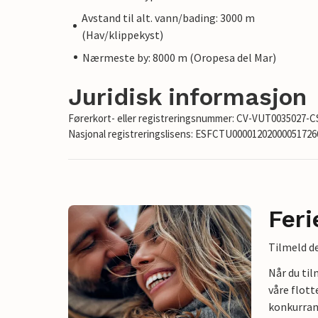
Avstand til alt. vann/bading: 3000 m
(Hav/klippekyst)
Nærmeste by: 8000 m (Oropesa del Mar)
Juridisk informasjon
Førerkort- eller registreringsnummer: CV-VUT0035027-C
Nasjonal registreringslisens: ESFCTU000012020000517
Feri
Tilmeld de
Når du ti
våre flott
konkurran