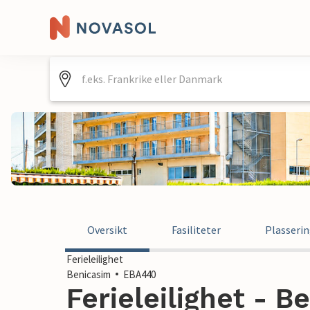
Oversikt
Fasiliteter
Plasseri
Ferieleilighet
Benicasim
EBA440
Ferieleilighet - B