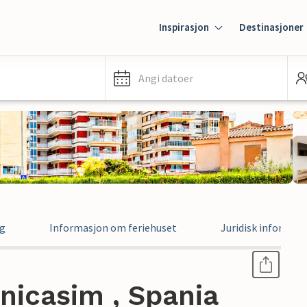
Inspirasjon
Destinasjoner
Angi datoer
ng
Informasjon om feriehuset
Juridisk informas
enicasim , Spania