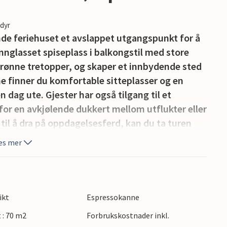
edyr
ende feriehuset et avslappet utgangspunkt for å
nnglasset spiseplass i balkongstil med store
grønne tretopper, og skaper et innbydende sted
nne finner du komfortable sitteplasser og en
n dag ute. Gjester har også tilgang til et
r en avkjølende dukkert mellom utflukter eller
t til å dra på oppdagelsesferd, kan du ta turen
er og restauranter, før du vender tilbake til den
es mer
ikt
Espressokanne
t : 70 m2
Forbrukskostnader inkl.