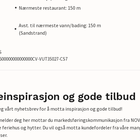
Nærmeste restaurant: 150 m
Avst. til nærmeste vann/bading: 150 m
(Sandstrand)
S
26600000000000000CV-VUT35027-CS7
einspirasjon og gode tilbud
g vårt nyhetsbrev for å motta inspirasjon og gode tilbud!
lmelder deg her mottar du markedsføringskommunikasjon fra NOVAS
e feriehus og hytter. Du vil også motta kundefordeler fra våre mang
ser.