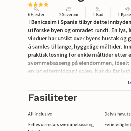
6 Gjester
2 Soverom
1 Bad
1 Kjæl
I Benicasim i Spania tilbyr dette innbyd
utforske byen og området rundt. En lys, i
vinduer har utsikt over byens hustak og 
å samles til lange, hyggelige måltider. I
praktisk løsning for enkle måltider etter e
svømmebasseng på eiendommen, ideelt fo
en lat ettermiddag i solen. Når du får lys
inn til Benicasim for lokale butikker, kafe
L
rolige atmosfæren i ditt feriefristed.
Fasiliteter
All Inclusive
Delvis havuts
Felles utendørs svømmebasseng :
Ferieleilighe