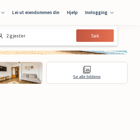
Lei ut eiendommen din
Hjelp
Innlogging
Innlogging
2 gjester
Søk
Gjest
Huseier
Se alle bildene
jon