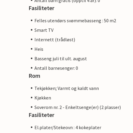
Antall barn gratis (opptil 4 år): 0
Fasiliteter
Felles utendørs svømmebasseng : 50 m2
Smart TV
Internett (trådløst)
Heis
Basseng juli til ult. august
Antall barnesenger: 0
Rom
Tekjøkken; Varmt og kaldt vann
Kjøkken
Soverom nr. 2 - Enkeltsenge(er) (2 plasser)
Fasiliteter
El.plater/Stekeovn : 4 kokeplater