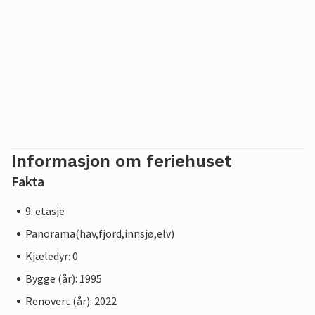
Informasjon om feriehuset
Fakta
9. etasje
Panorama(hav,fjord,innsjø,elv)
Kjæledyr: 0
Bygge (år): 1995
Renovert (år): 2022