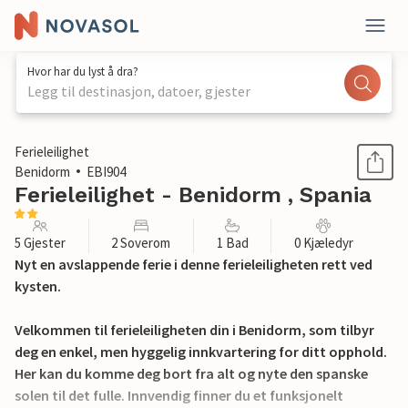
Hvor har du lyst å dra?
Legg til destinasjon, datoer, gjester
1 / 16
Ferieleilighet
Benidorm
EBI904
Ferieleilighet - Benidorm , Spania
5 Gjester
2 Soverom
1 Bad
0 Kjæledyr
Nyt en avslappende ferie i denne ferieleiligheten rett ved
kysten.
Velkommen til ferieleiligheten din i Benidorm, som tilbyr
deg en enkel, men hyggelig innkvartering for ditt opphold.
Her kan du komme deg bort fra alt og nyte den spanske
solen til det fulle. Innvendig finner du et funksjonelt