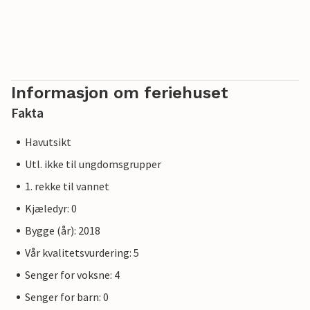
En privat parkeringsplass ligger rett ved brygga.
Vårt favorittsted: Å våkne opp foran en spektakulær
vannkulisse.
Vær oppmerksom på at OstseeResort Olpenitz fortsatt er
Informasjon om feriehuset
under oppføring på grunn av stor etterspørsel. Likevel
Fakta
holder hotellet allerede 5-stjerners standard og tilbyr deg
et førsteklasses opphold. Eventuelle byggearbeider på
Havutsikt
feriestedet vil ikke påvirke din ferieopplevelse, og det er
Utl. ikke til ungdomsgrupper
derfor ikke mulig å få ekstra rabatter.
1. rekke til vannet
Kjæledyr: 0
Bygge (år): 2018
Vår kvalitetsvurdering: 5
Senger for voksne: 4
Senger for barn: 0