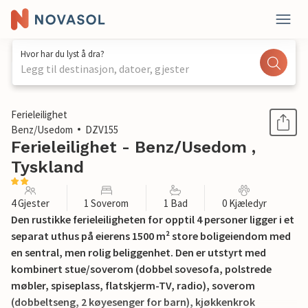
Hvor har du lyst å dra?
Legg til destinasjon, datoer, gjester
1 / 18
Ferieleilighet
Benz/Usedom
DZV155
Ferieleilighet - Benz/Usedom ,
Tyskland
4 Gjester
1 Soverom
1 Bad
0 Kjæledyr
Den rustikke ferieleiligheten for opptil 4 personer ligger i et
separat uthus på eierens 1500 m² store boligeiendom med
en sentral, men rolig beliggenhet. Den er utstyrt med
kombinert stue/soverom (dobbel sovesofa, polstrede
møbler, spiseplass, flatskjerm-TV, radio), soverom
(dobbeltseng, 2 køyesenger for barn), kjøkkenkrok