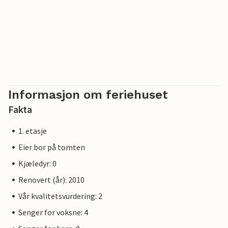
en golfbane ca. 4 km unna.
Informasjon om feriehuset
Fakta
1. etasje
Eier bor på tomten
Kjæledyr: 0
Renovert (år): 2010
Vår kvalitetsvurdering: 2
Senger for voksne: 4