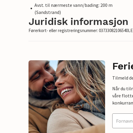
Avst. til nærmeste vann/bading: 200 m
(Sandstrand)
Juridisk informasjon
Førerkort- eller registreringsnummer: 03733082106540L
Feri
Tilmeld de
Når du ti
våre flott
konkurran