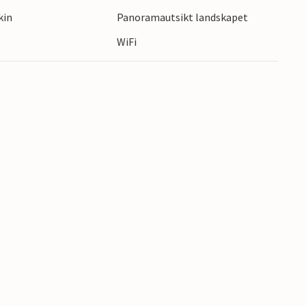
kin
Panoramautsikt landskapet
riehuset nær stranden!
WiFi