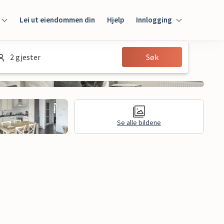
Lei ut eiendommen din
Hjelp
Innlogging
Innlogging
2 gjester
Søk
Gjest
Huseier
Se alle bildene
Juridisk informasjon