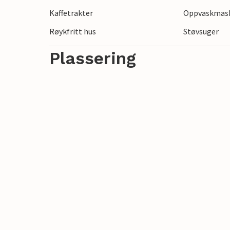
Kaffetrakter
Oppvaskmas
Se frem til en spennende ferie i dette fe
Røykfritt hus
Støvsuger
0373-3082-1065-40LE-IMDK
Plassering