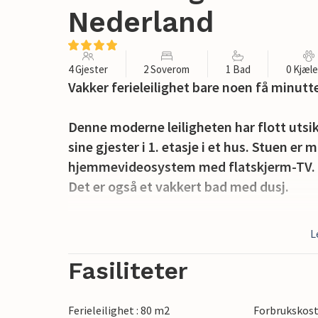
Nederland
4 Gjester
2 Soverom
1 Bad
0 Kjæl
Vakker ferieleilighet bare noen få minutt
Denne moderne leiligheten har flott utsi
sine gjester i 1. etasje i et hus. Stuen er
hjemmevideosystem med flatskjerm-TV. D
Det er også et vakkert bad med dusj.
På forsiden og baksiden av huset er det 
L
tilbringe hyggelige timer utendørs. Det e
Fasiliteter
Bare noen få skritt skiller deg fra strand
området rundt gir mulighet for mange akt
Ferieleilighet : 80 m2
Forbrukskost