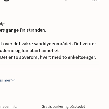
out of 5
edyr
ers gange fra stranden.
kt over det vakre sanddyneområdet. Det venter
 moderne og har blant annet et
et er to soverom, hvert med to enkeltsenger.
en balkong med sittegruppe hvor du kan
es mer
r en privat parkeringsplass foran huset.
en, som er en glede når som helst på året, og
iviteter.
nader inkl.
Gratis parkering på stedet