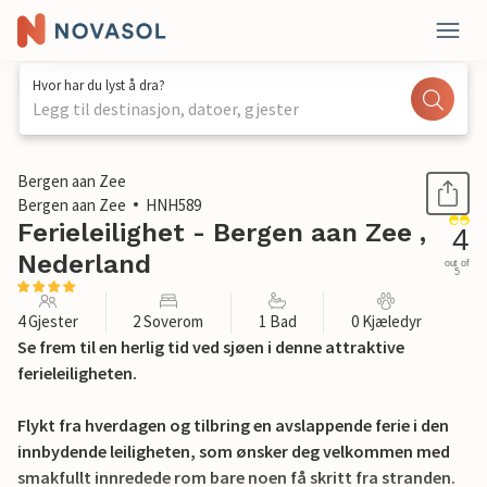
Hvor har du lyst å dra?
Legg til destinasjon, datoer, gjester
1 / 12
Bergen aan Zee
Bergen aan Zee
HNH589
Ferieleilighet - Bergen aan Zee ,
4
Nederland
out of
5
4 Gjester
2 Soverom
1 Bad
0 Kjæledyr
Se frem til en herlig tid ved sjøen i denne attraktive
ferieleiligheten.
Flykt fra hverdagen og tilbring en avslappende ferie i den
innbydende leiligheten, som ønsker deg velkommen med
smakfullt innredede rom bare noen få skritt fra stranden.