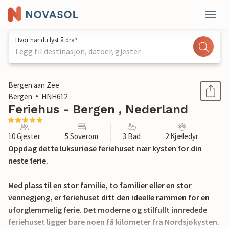
Hvor har du lyst å dra?
Legg til destinasjon, datoer, gjester
1 / 42
Bergen aan Zee
Bergen
HNH612
Feriehus - Bergen , Nederland
10 Gjester
5 Soverom
3 Bad
2 Kjæledyr
Oppdag dette luksuriøse feriehuset nær kysten for din
neste ferie.
Med plass til en stor familie, to familier eller en stor
vennegjeng, er feriehuset ditt den ideelle rammen for en
uforglemmelig ferie. Det moderne og stilfullt innredede
feriehuset ligger bare noen få kilometer fra Nordsjøkysten.