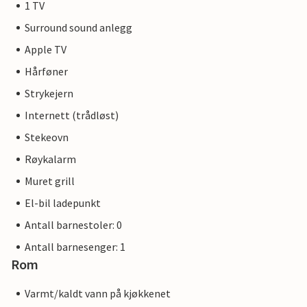
1 TV
Surround sound anlegg
Apple TV
Hårføner
Strykejern
Internett (trådløst)
Stekeovn
Røykalarm
Muret grill
El-bil ladepunkt
Antall barnestoler: 0
Antall barnesenger: 1
Rom
Varmt/kaldt vann på kjøkkenet