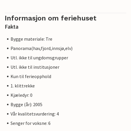
Informasjon om feriehuset
Fakta
Bygge materiale: Tre
Panorama(hav,fjord,innsjø,elv)
Utl. ikke til ungdomsgrupper
Utl. ikke til institusjoner
Kun til ferieopphold
1. klittrekke
Kjæledyr: 0
Bygge (år): 2005
Vår kvalitetsvurdering: 4
Senger for voksne: 6