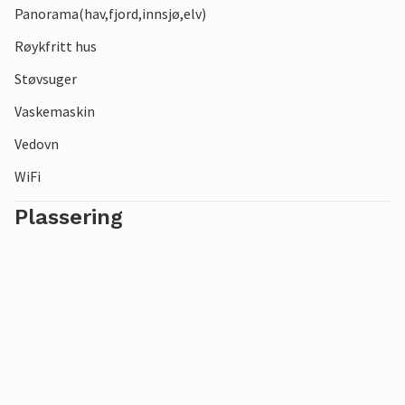
Panorama(hav,fjord,innsjø,elv)
Røykfritt hus
Støvsuger
Vaskemaskin
Vedovn
WiFi
Plassering