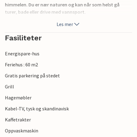
himmelen. Du er nær naturen og kan når som helst gå
turer, bade eller drive med vannsport.
Les mer
Inne i feriehuset ditt vil du være i gode hender takket være
peisen, den store vindusfronten med utsikt over vannet og
Fasiliteter
de koselige soveplassene under det spisse taket. Huset er
ideelt egnet for et opphold med barn.
Energispare-hus
Her vil du kunne tilbringe en gledelig ferie sammen.
Feriehus : 60 m2
Gratis parkering på stedet
Grill
Hagemøbler
Kabel-TV, tysk og skandinavisk
Kaffetrakter
Oppvaskmaskin