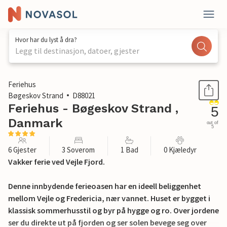
Hvor har du lyst å dra?
Legg til destinasjon, datoer, gjester
1 / 20
Feriehus
Bøgeskov Strand
D88021
Feriehus - Bøgeskov Strand ,
5
Danmark
out of
5
6 Gjester
3 Soverom
1 Bad
0 Kjæledyr
Vakker ferie ved Vejle Fjord.
Denne innbydende ferieoasen har en ideell beliggenhet
mellom Vejle og Fredericia, nær vannet. Huset er bygget i
klassisk sommerhusstil og byr på hygge og ro. Over jordene
ser du direkte ut på fjorden og ser solen bevege seg over