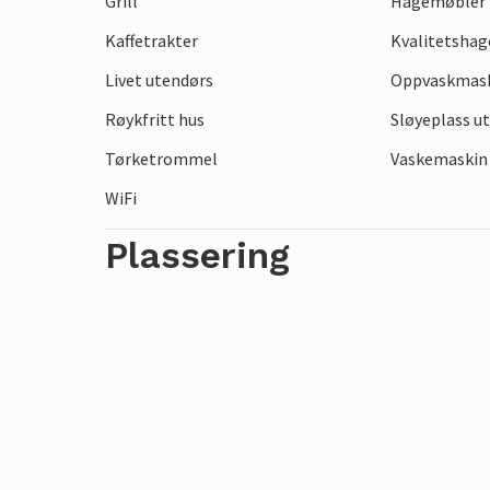
Grill
Hagemøbler
Kaffetrakter
Kvalitetsha
Livet utendørs
Oppvaskmas
Røykfritt hus
Sløyeplass u
Tørketrommel
Vaskemaskin
WiFi
Plassering