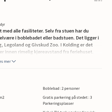
out of 5
edyr
ed alle fasiliteter. Selv fra stuen har du
lvære i boblebadet eller badstuen. Det ligger i
g, Legoland og Givskud Zoo. I Kolding er det
r innen rimelig kjøreavstand fra feriehuset.
es mer
Boblebad : 2 personer
 m2
Gratis parkering på stedet : 3
Parkeringsplasser