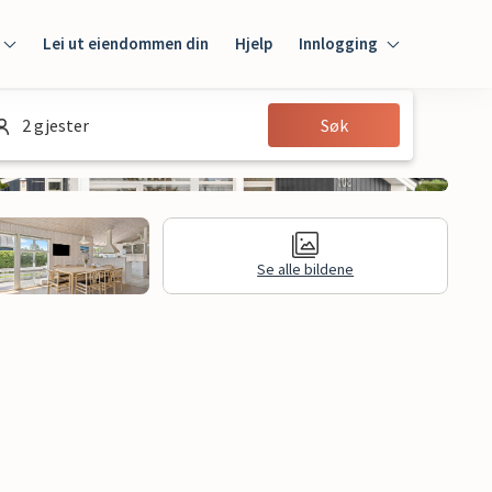
Lei ut eiendommen din
Hjelp
Innlogging
Innlogging
2 gjester
Søk
Gjest
Huseier
Se alle bildene