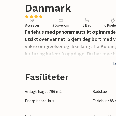
Danmark
8 Gjester
3 Soverom
1 Bad
0 Kjæl
Feriehus med panoramautsikt og innredet m
utsikt over vannet. Skjem deg bort med ve
vakre omgivelser og ikke langt fra Koldin
kultur og kafeer å oppdage. Du har mye he
L
Fasiliteter
Anlagt hage : 796 m2
Badstue
Energispare-hus
Feriehus : 85