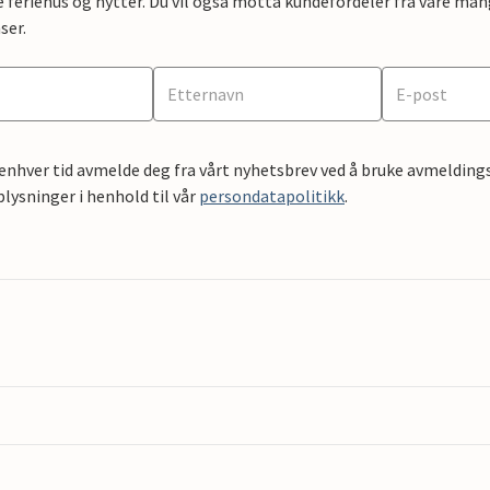
e feriehus og hytter. Du vil også motta kundefordeler fra våre mang
ser.
 enhver tid avmelde deg fra vårt nyhetsbrev ved å bruke avmeldings
ysninger i henhold til vår
persondatapolitikk
.