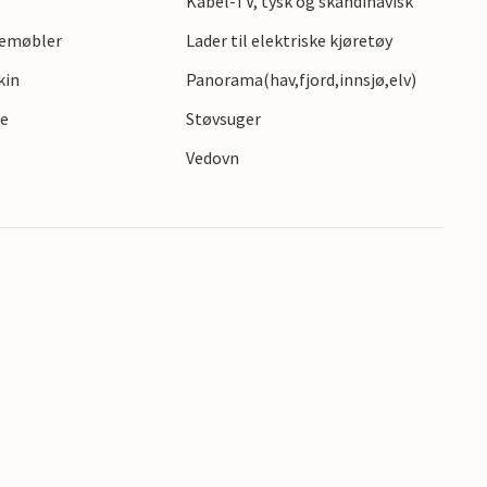
Kabel-TV, tysk og skandinavisk
gemøbler
Lader til elektriske kjøretøy
kin
Panorama(hav,fjord,innsjø,elv)
te
Støvsuger
Vedovn