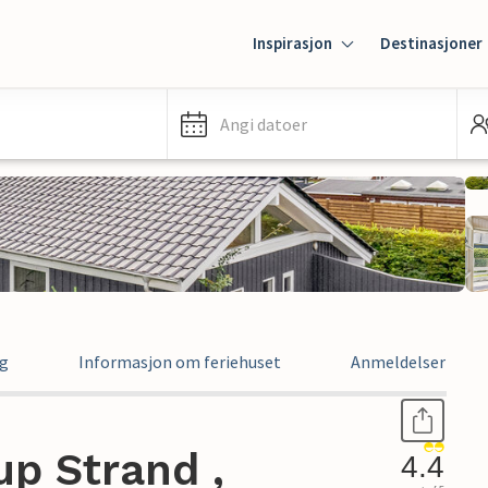
Inspirasjon
Destinasjoner
Angi datoer
ng
Informasjon om feriehuset
Anmeldelser
up Strand ,
4.4