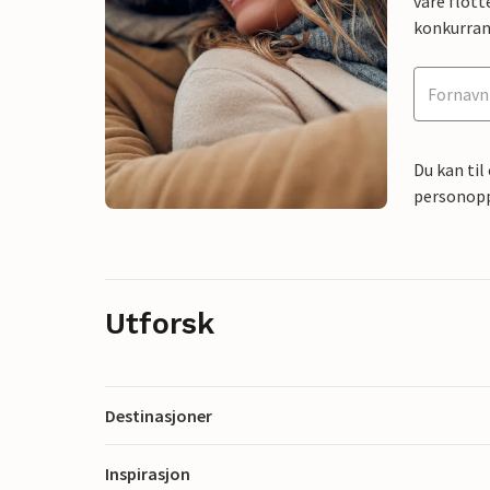
våre flott
konkurran
Du kan til
personoppl
Utforsk
Destinasjoner
Inspirasjon