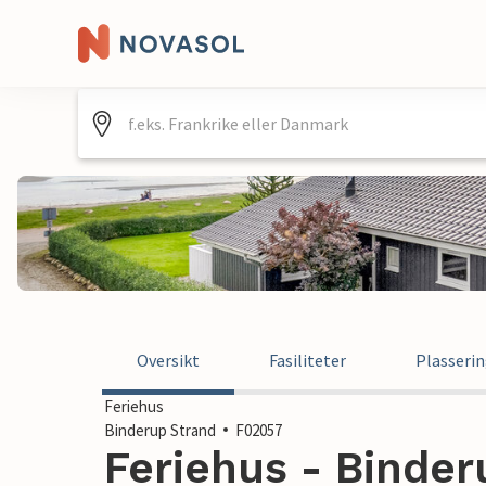
Oversikt
Fasiliteter
Plasseri
Feriehus
Binderup Strand
F02057
Feriehus - Binder