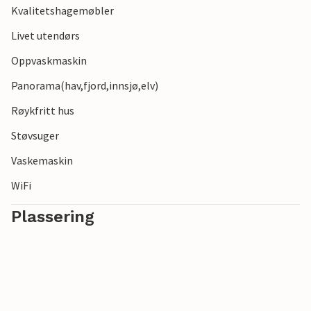
Kvalitetshagemøbler
Livet utendørs
Oppvaskmaskin
Panorama(hav,fjord,innsjø,elv)
Røykfritt hus
Støvsuger
Vaskemaskin
WiFi
Plassering