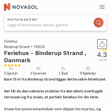
Hvor har du lyst å dra?
Legg til destinasjon, datoer, gjester
1 / 26
Feriehus
Binderup Strand
F02116
Feriehus - Binderup Strand ,
4.3
Danmark
out of 5
5 Gjester
3 Soverom
1 Bad
0 Kjæledyr
Bare 75 m fra Binderup strand ligger dette vakre feriehuset.
Her får du den vakreste utsikten fra den delvis overbygde
terrassen og fra stuen, et perfekt feriehus for din ferie.
Stuen har panoramavinduer som slipper inn mye lys, og