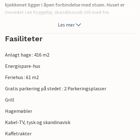
kjøkkenet ligger i åpen forbindelse med stuen. Huset er
innredet i en hyggelig, skandinavisk stil med tre
komfortable soverom og et godt bad med gulvvarme og
Les mer
dusj.
En varmepumpe sørger også for oppvarming.
Fasiliteter
Vannforbruket er inkludert i prisen.
Anlagt hage : 416 m2
Binderup er med sin skog, enger og strand et ideelt
feriemål for barnefamilien. Det er også mange opplevelser i
Energispare-hus
nærområdet, som for eksempel kjøpesenteret i Kolding,
Feriehus : 61 m2
Koldinghus slott og byens gågater.
Gratis parkering på stedet : 2 Parkeringsplasser
Grill
Hagemøbler
Kabel-TV, tysk og skandinavisk
Kaffetrakter