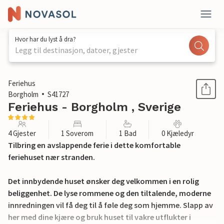
Hvor har du lyst å dra?
Legg til destinasjon, datoer, gjester
1 / 19
Feriehus
Borgholm
S41727
Feriehus - Borgholm , Sverige
4 Gjester
1 Soverom
1 Bad
0 Kjæledyr
Tilbring en avslappende ferie i dette komfortable
feriehuset nær stranden.
Det innbydende huset ønsker deg velkommen i en rolig
beliggenhet. De lyse rommene og den tiltalende, moderne
innredningen vil få deg til å føle deg som hjemme. Slapp av
her med dine kjære og bruk huset til vakre utflukter i