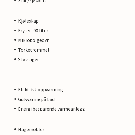
Stue/kjøkken
Kjøleskap
Fryser : 90 liter
Mikrobølgeovn
Tørketrommel
Støvsuger
Elektrisk oppvarming
Gulvvarme på bad
Energi besparende varmeanlegg
Hagemøbler