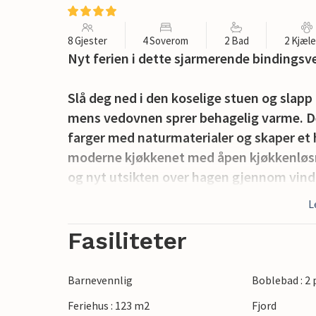
8 Gjester
4 Soverom
2 Bad
2 Kjæl
Nyt ferien i dette sjarmerende bindings
Slå deg ned i den koselige stuen og slapp 
mens vedovnen sprer behagelig varme. D
farger med naturmaterialer og skaper et
moderne kjøkkenet med åpen kjøkkenløsni
og nyt utsikten over hagen gjennom vind
vinterhagen og tilbring rolige timer der.
L
boblebadet.
Fasiliteter
Opphold deg ute på den asfalterte terras
samvær i det fri. Se barna leke på det sto
Barnevennlig
Boblebad : 2
underholde dem, og bruk den romslige hage
Feriehus : 123 m2
Fjord
aktiviteter.