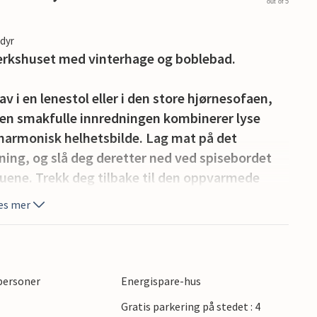
out of 5
edyr
verkshuset med vinterhage og boblebad.
av i en lenestol eller i den store hjørnesofaen,
en smakfulle innredningen kombinerer lyse
 harmonisk helhetsbilde. Lag mat på det
ng, og slå deg deretter ned ved spisebordet
uene. Trekk deg tilbake til den oppvarmede
 Unn deg en time-out på badet og slapp av i
es mer
sen og slå deg ned i hagemøblene for sosialt
re klatrestativet med sklie og husker, som vil
 personer
Energispare-hus
n til trening, avslapning eller felles
Gratis parkering på stedet : 4