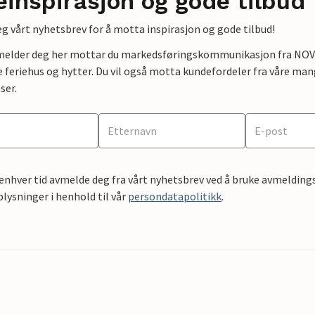
einspirasjon og gode tilbud
g vårt nyhetsbrev for å motta inspirasjon og gode tilbud!
lmelder deg her mottar du markedsføringskommunikasjon fra NOVAS
e feriehus og hytter. Du vil også motta kundefordeler fra våre mang
ser.
 enhver tid avmelde deg fra vårt nyhetsbrev ved å bruke avmeldings
ysninger i henhold til vår
persondatapolitikk
.