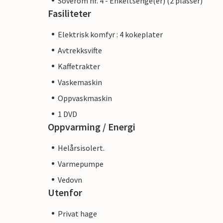
Soverom nr. 4 - Enkeltsenge(er) (2 plasser)
Fasiliteter
Elektrisk komfyr : 4 kokeplater
Avtrekksvifte
Kaffetrakter
Vaskemaskin
Oppvaskmaskin
1 DVD
Oppvarming / Energi
Helårsisolert.
Varmepumpe
Vedovn
Utenfor
Privat hage