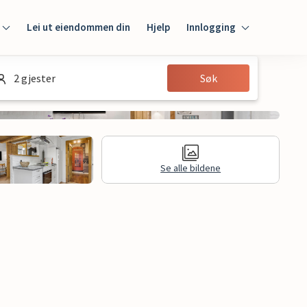
Lei ut eiendommen din
Hjelp
Innlogging
Innlogging
2 gjester
Søk
Gjest
Huseier
Se alle bildene