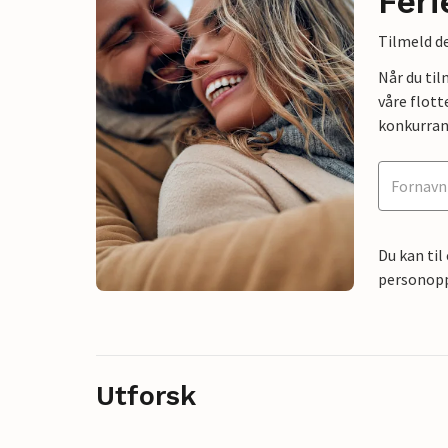
Feri
Tilmeld de
Når du ti
våre flott
konkurran
Du kan til
personoppl
Utforsk