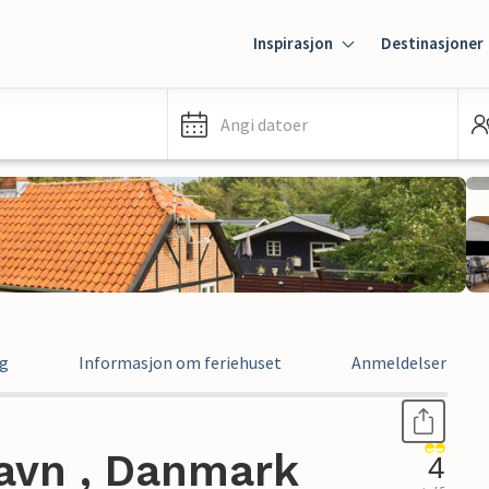
Inspirasjon
Destinasjoner
Angi datoer
ng
Informasjon om feriehuset
Anmeldelser
Havn , Danmark
4