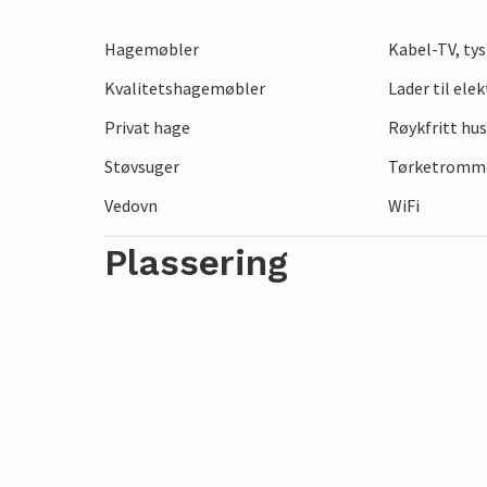
Hagemøbler
Kabel-TV, tys
Bork Havn, som ligger ved den pittoreske 
naturelskere og eventyrere. Utforsk de la
Kvalitetshagemøbler
Lader til ele
avslappende spaserturer eller vannsport. F
Privat hage
Røykfritt hu
mens de omkringliggende sykkel- og turst
Støvsuger
Tørketromm
besøke den historiske Bork vikinghavn, en
Vedovn
WiFi
Plassering