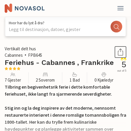
Hvor har du lyst å dra?
Legg til destinasjon, datoer, gjester
1 / 23
Vertikalt delt hus
Cabannes
FPB645
Feriehus - Cabannes , Frankrike
5
out of 5
7 Gjester
2 Soverom
1 Bad
0 Kjæledyr
Tilbring en begivenhetsrik ferie i dette komfortable
feriehuset, ikke langt fra sjarmerende severdigheter.
Stig inn og la deg inspirere av det moderne, nennsomt
restaurerte interiøret i denne romslige tomannsboligen fra
1800-tallet. Her kan du trylle frem kulinariske
høydepunkter og planlegge aktiviteter sammen over