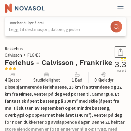
Hvor har du lyst å dra?
Legg til destinasjon, datoer, gjester
1 / 46
Rekkehus
Calvisson
FLG453
Feriehus - Calvisson , Frankrike
3.3
out of 5
4 Gjester
Studioleilighet
1 Bad
0 Kjæledyr
Disse sjarmerende feriehusene, 25 km fra strendene og 22
km fra Nîmes, venter på deg ved porten til Camargue. Et
fantastisk åpent basseng på 300 m² med sklie (åpent fra
mai til slutten av september) og et mindre basseng,
overbygd og oppvarmet hele året (140 m²), venter på deg
for noen dukkerter og avslappende dager. Denne 21 hektar
store eiendommen er fotgjengervennlig og trygg, med