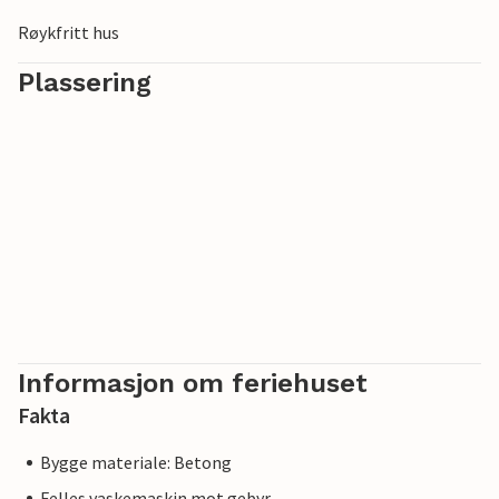
i området: fotturer og ridning, eselridning, terrengsykling,
sykling (20 km med stier), tennis, golf. Det er marked på
Røykfritt hus
søndager.
Plassering
Informasjon om feriehuset
Fakta
Bygge materiale: Betong
Felles vaskemaskin mot gebyr