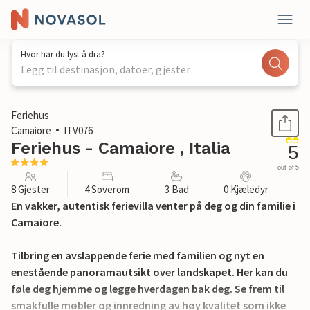
Hvor har du lyst å dra?
Legg til destinasjon, datoer, gjester
1 / 47
Feriehus
Camaiore
ITV076
Feriehus - Camaiore , Italia
5
out of 5
8 Gjester
4 Soverom
3 Bad
0 Kjæledyr
En vakker, autentisk ferievilla venter på deg og din familie i
Camaiore.
Tilbring en avslappende ferie med familien og nyt en
enestående panoramautsikt over landskapet. Her kan du
føle deg hjemme og legge hverdagen bak deg. Se frem til
smakfulle møbler og innredning av høy kvalitet som ikke