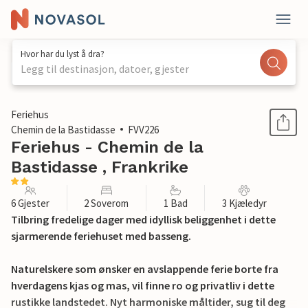
Hvor har du lyst å dra?
Legg til destinasjon, datoer, gjester
1 / 15
Feriehus
Chemin de la Bastidasse
FVV226
Feriehus - Chemin de la
Bastidasse , Frankrike
6 Gjester
2 Soverom
1 Bad
3 Kjæledyr
Tilbring fredelige dager med idyllisk beliggenhet i dette
sjarmerende feriehuset med basseng.
Naturelskere som ønsker en avslappende ferie borte fra
hverdagens kjas og mas, vil finne ro og privatliv i dette
rustikke landstedet. Nyt harmoniske måltider, sug til deg