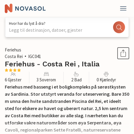
Hvor har du lyst å dra?
Legg til destinasjon, datoer, gjester
1 / 23
Feriehus
Costa Rei
IGC041
Feriehus - Costa Rei , Italia
6 Gjester
3 Soverom
2 Bad
0 Kjæledyr
Feriehus med basseng i et boligkompleks på sørøstkysten
av Sardinia. Stor utstyrt veranda for uteservering. Bare 350
m unna den hvite sandstranden Piscina del Rei, et ideelt
sted for elskere av havet og uberørt natur. 2,5 km sentrum
av Costa Rei med butikker av alle slag. I nærheten kan du
utforske vakre naturområder som øya Serpentara, øya
Cavoli, regionalparken Sette Fratelli, naturreservatene