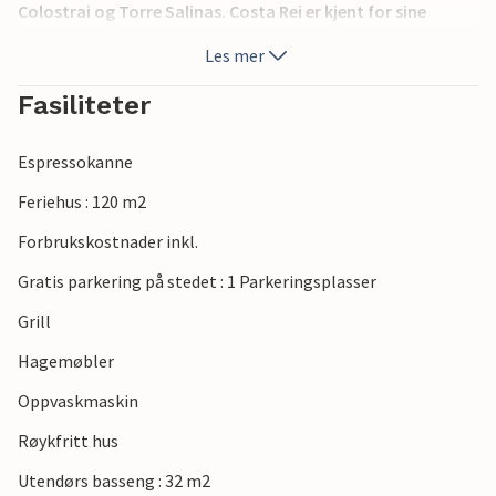
Colostrai og Torre Salinas. Costa Rei er kjent for sine
arkeologiske funn som megalittkompleksene i Piscina Rei
Les mer
eller bautasteinen i Cuili Piras. 20 km Villasimius, 65 km
Cagliari. Hvis du ankommer etter kl. 20.00, er det en ekstra
Fasiliteter
kostnad på stedet. Bildene er bare eksempler.
Espressokanne
Feriehus : 120 m2
Forbrukskostnader inkl.
Gratis parkering på stedet : 1 Parkeringsplasser
Grill
Hagemøbler
Oppvaskmaskin
Røykfritt hus
Utendørs basseng : 32 m2