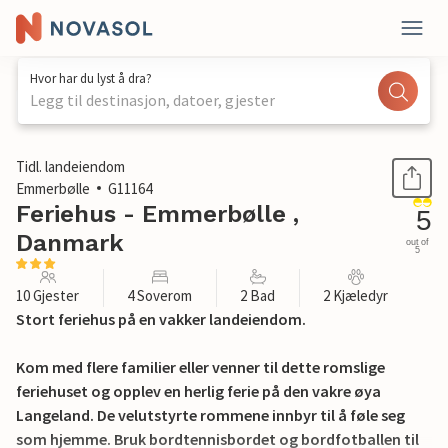
Hvor har du lyst å dra?
Legg til destinasjon, datoer, gjester
1 / 29
Tidl. landeiendom
Emmerbølle
G11164
Feriehus - Emmerbølle ,
5
Danmark
out of
5
10 Gjester
4 Soverom
2 Bad
2 Kjæledyr
Stort feriehus på en vakker landeiendom.
Kom med flere familier eller venner til dette romslige
feriehuset og opplev en herlig ferie på den vakre øya
Langeland. De velutstyrte rommene innbyr til å føle seg
som hjemme. Bruk bordtennisbordet og bordfotballen til