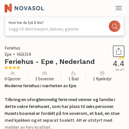
Hvor har du lyst å dra?
Legg til destinasjon, datoer, gjester
1 / 22
Feriehus
Epe
HGE154
Feriehus - Epe , Nederland
4.4
out of 5
6 Gjester
3 Soverom
1 Bad
1 Kjæledyr
Moderne feriehus i nærheten av Epe.
Tilbring en uforglemmelig ferie med venner og familie i
dette vakre feriehuset, som har plass til seks personer.
Husets boareal er fordelt på tre soverom, et bad, en stue
med kjøkken og et separat toalett. Alt er utstyrt med
møbler av høy kvalitet.