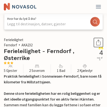
Hvor har du lyst å dra?
Legg til destinasjon, datoer, gjester
1 / 12
Ferieleilighet
Ferndorf
AKA232
Ferieleilighet - Ferndorf ,
4
Østerrike
out of
5
5 Gjester
2 Soverom
1 Bad
2 Kjæledyr
Praktisk ferieleilighet i Sonnwiesen-Ferndorf, bare noen få
kilometer fra Millstattsjøen.
Denne store ferieleiligheten har en rolig beliggenhet og er
det ideelle utgangspunktet for en aktiv ferie i Kärnten.
Sammen med familien kan du legge føttene i sofaen etter