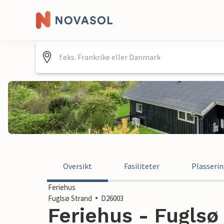
Oversikt
Fasiliteter
Plasseri
Feriehus
Fuglsø Strand
D26003
Feriehus - Fuglsø