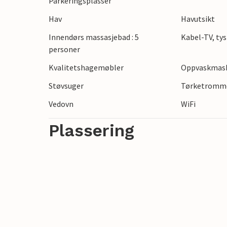
Parkeringsplasser
for eksempel det berømte kunstmuseet Ar
Hav
Havutsikt
Moesgaard Museum utenfor byen, som også
morsomt for hele familien.
Innendørs massasjebad : 5
Kabel-TV, tys
personer
Kvalitetshagemøbler
Oppvaskmas
Støvsuger
Tørketromm
Vedovn
WiFi
Plassering