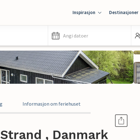
Inspirasjon
Destinasjoner
Angi datoer
ng
Informasjon om feriehuset
 Strand , Danmark