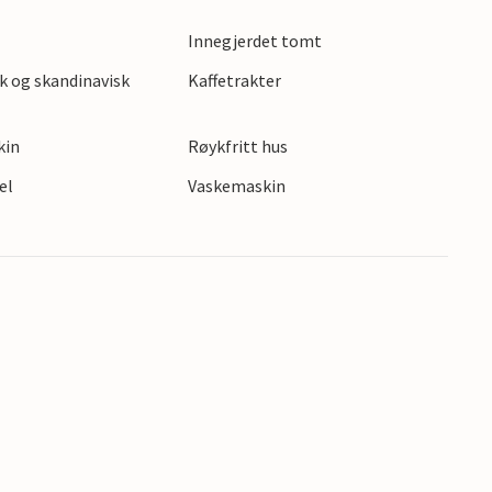
oS, friluftsmuseet Den Gamle By eller
Innegjerdet tomt
 vil være veldig interessant for barn og
k og skandinavisk
Kaffetrakter
kin
Røykfritt hus
el
Vaskemaskin