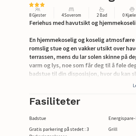
8 Gjester
4 Soverom
2 Bad
0 Kjæl
Feriehus med havutsikt og hjemmekosel
En hjemmekoselig og koselig atmosfære v
romslig stue og en vakker utsikt over h
terrassen, mens du lar solen skinne på de
varm og lys, noe som får deg til å føle d
badstue til din disposisjon, hvor du kan s
L
Den naturlige broen og den tilstøtende øya
langs kysten og stranden med vinden som 
Fasiliteter
utflukter i kajakk eller kano er også mul
perspektiver og gi tankene litt plass til 
Badstue
Energispare-
minutters kjøretur unna. Jyllands hoved
Gratis parkering på stedet : 3
Grill
vannet og byr på mange severdigheter, 