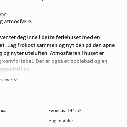
edyr
ig atmosfære.
enter deg inne i dette feriehuset med en
avet. Lag frokost sammen og nyt den på den åpne
g og nyter uteluften. Atmosfæren i huset er
eg komfortabel. Det er også et boblebad og en
lappe helt av.
es mer
 har mye å tilby. Du kan se frem til lange turer
blåser gjennom håret ditt. Sykkelturer eller
ig. Oppdag vannet og naturen fra alle mulige
å vandre. For en dagstur ligger byen Aarhus en 50-
hus
Feriehus : 147 m2
stad og Danmarks nest største by ligger nær
Hagemøbler
gode restauranter og spennende museer. Besøk