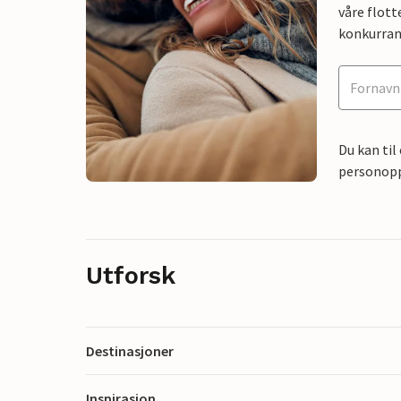
våre flott
konkurran
Du kan til
personoppl
Utforsk
Destinasjoner
Inspirasjon