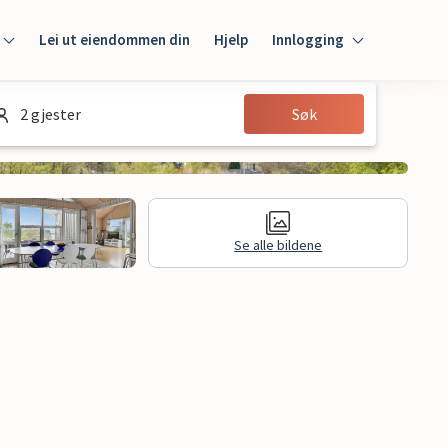
Lei ut eiendommen din
Hjelp
Innlogging
Innlogging
2 gjester
Søk
Gjest
Huseier
Se alle bildene