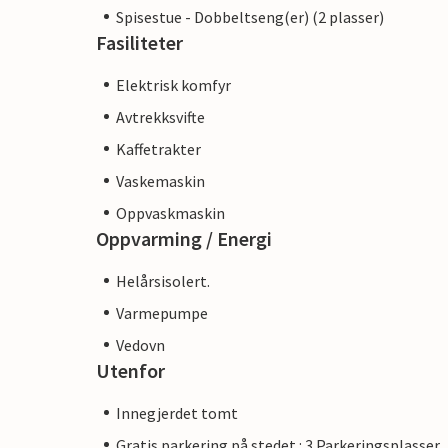
Spisestue - Dobbeltseng(er) (2 plasser)
Fasiliteter
Elektrisk komfyr
Avtrekksvifte
Kaffetrakter
Vaskemaskin
Oppvaskmaskin
Oppvarming / Energi
Helårsisolert.
Varmepumpe
Vedovn
Utenfor
Innegjerdet tomt
Gratis parkering på stedet : 3 Parkeringsplasser