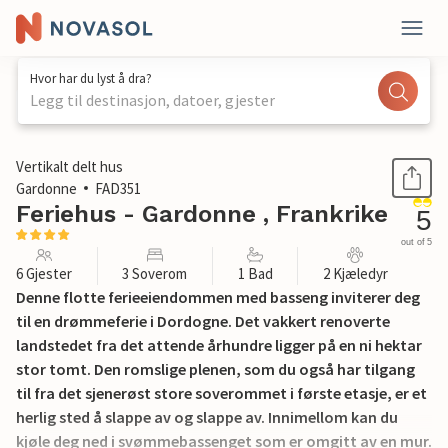
Hvor har du lyst å dra?
Legg til destinasjon, datoer, gjester
1 / 28
Vertikalt delt hus
Gardonne
FAD351
Feriehus - Gardonne , Frankrike
5
out of 5
6 Gjester
3 Soverom
1 Bad
2 Kjæledyr
Denne flotte ferieeiendommen med basseng inviterer deg
til en drømmeferie i Dordogne. Det vakkert renoverte
landstedet fra det attende århundre ligger på en ni hektar
stor tomt. Den romslige plenen, som du også har tilgang
til fra det sjenerøst store soverommet i første etasje, er et
herlig sted å slappe av og slappe av. Innimellom kan du
kjøle deg ned i svømmebassenget som er omgitt av en mur.