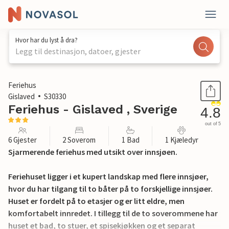
Hvor har du lyst å dra?
Legg til destinasjon, datoer, gjester
1 / 42
Feriehus
Gislaved
S30330
Feriehus - Gislaved , Sverige
4.8
out of 5
6 Gjester
2 Soverom
1 Bad
1 Kjæledyr
Sjarmerende feriehus med utsikt over innsjøen.
Feriehuset ligger i et kupert landskap med flere innsjøer,
hvor du har tilgang til to båter på to forskjellige innsjøer.
Huset er fordelt på to etasjer og er litt eldre, men
komfortabelt innredet. I tillegg til de to soverommene har
huset et bad, to stuer, et spisekjøkken og et separat