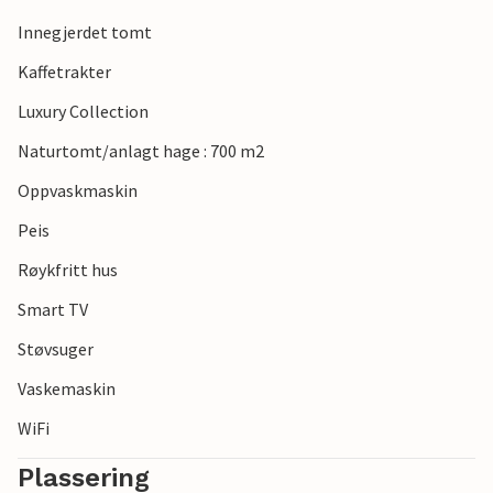
Se frem til en eksklusiv ferie.
Innegjerdet tomt
Kaffetrakter
Luxury Collection
Naturtomt/anlagt hage : 700 m2
Oppvaskmaskin
Peis
Røykfritt hus
Smart TV
Støvsuger
Vaskemaskin
WiFi
Plassering