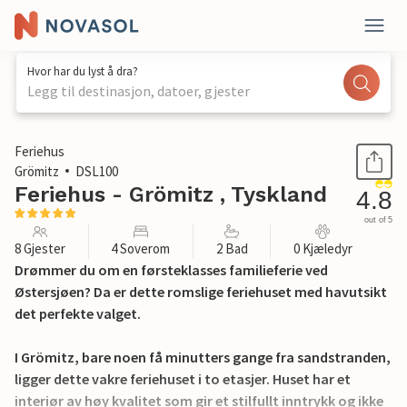
Hvor har du lyst å dra?
Legg til destinasjon, datoer, gjester
1 / 34
Feriehus
Grömitz
DSL100
Feriehus - Grömitz , Tyskland
4.8
out of 5
8 Gjester
4 Soverom
2 Bad
0 Kjæledyr
Drømmer du om en førsteklasses familieferie ved
Østersjøen? Da er dette romslige feriehuset med havutsikt
det perfekte valget.
I Grömitz, bare noen få minutters gange fra sandstranden,
ligger dette vakre feriehuset i to etasjer. Huset har et
interiør av høy kvalitet som gir et stilfullt inntrykk og ikke