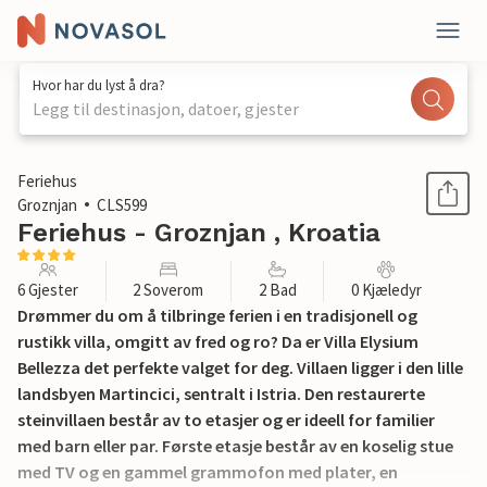
Hvor har du lyst å dra?
Legg til destinasjon, datoer, gjester
1 / 51
Feriehus
Groznjan
CLS599
Feriehus - Groznjan , Kroatia
6 Gjester
2 Soverom
2 Bad
0 Kjæledyr
Drømmer du om å tilbringe ferien i en tradisjonell og
rustikk villa, omgitt av fred og ro? Da er Villa Elysium
Bellezza det perfekte valget for deg. Villaen ligger i den lille
landsbyen Martincici, sentralt i Istria. Den restaurerte
steinvillaen består av to etasjer og er ideell for familier
med barn eller par. Første etasje består av en koselig stue
med TV og en gammel grammofon med plater, en