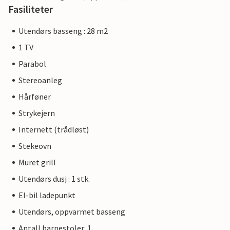
Fasiliteter
Utendørs basseng : 28 m2
1 TV
Parabol
Stereoanleg
Hårføner
Strykejern
Internett (trådløst)
Stekeovn
Muret grill
Utendørs dusj : 1 stk.
El-bil ladepunkt
Utendørs, oppvarmet basseng
Antall barnestoler: 1