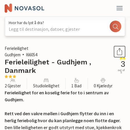
Hvor har du lyst å dra?
Legg til destinasjon, datoer, gjester
1 / 11
Ferieleilighet
Gudhjem
I66054
Ferieleilighet - Gudhjem ,
3
Danmark
out of
5
2 Gjester
Studioleilighet
1 Bad
0 Kjæledyr
Ferieleilighet for en koselig ferie for to i sentrum av
Gudhjem.
Rett ved den vakre møllen i Gudhjem flytter du inn i en
herlig feriebolig hvor du kan planlegge noen flotte dager.
Den lille leiligheten er godt utstyrt med stue, kjøkkenkrok