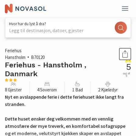
Hvor har du lyst å dra?
Legg til destinasjon, datoer, gjester
1 / 22
Feriehus
Hanstholm
B70120
Feriehus - Hanstholm ,
5
Danmark
out of
5
8 Gjester
4 Soverom
1 Bad
2 Kjæledyr
Nyt en avslappende ferie i dette feriehuset ikke langt fra
stranden.
Dette huset ønsker deg velkommen med en vennlig
atmosfære der mye treverk, en komfortabel sofagruppe
og et moderne, velutstyrt kjøkken skaper en avslappet