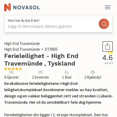
Hvor har du lyst å dra?
Legg til destinasjon, datoer, gjester
1 / 37
High End Travemünde
High End Travemünde
DTR835
Ferieleilighet - High End
4.6
Travemünde , Tyskland
out of 5
6 Gjester
2 Soverom
1 Bad
2 Kjæledyr
De eksklusive ferieleilighetene i High End-
leilighetskomplekset kombinerer møbler av høy kvalitet,
design og en vakker beliggenhet rett ved stranden i Lübeck-
Travemünde. Her vil du umiddelbart føle deg hjemme.
Ferieleiligheten din ligger i 2. etasje i komplekset. Den har