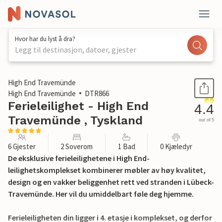
Hvor har du lyst å dra?
Legg til destinasjon, datoer, gjester
1 / 38
High End Travemünde
High End Travemünde
DTR866
Ferieleilighet - High End
4.4
Travemünde , Tyskland
out of 5
6 Gjester
2 Soverom
1 Bad
0 Kjæledyr
De eksklusive ferieleilighetene i High End-
leilighetskomplekset kombinerer møbler av høy kvalitet,
design og en vakker beliggenhet rett ved stranden i Lübeck-
Travemünde. Her vil du umiddelbart føle deg hjemme.
Ferieleiligheten din ligger i 4. etasje i komplekset, og derfor