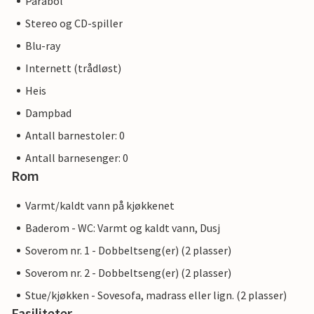
Parabol
Østersjøferiesteder og hansabyene Lübeck og Hamburg er
Stereo og CD-spiller
også innen rekkevidde for en utflukt.
Blu-ray
Internett (trådløst)
Heis
Dampbad
Antall barnestoler: 0
Antall barnesenger: 0
Rom
Varmt/kaldt vann på kjøkkenet
Baderom - WC: Varmt og kaldt vann, Dusj
Soverom nr. 1 - Dobbeltseng(er) (2 plasser)
Soverom nr. 2 - Dobbeltseng(er) (2 plasser)
Stue/kjøkken - Sovesofa, madrass eller lign. (2 plasser)
Fasiliteter