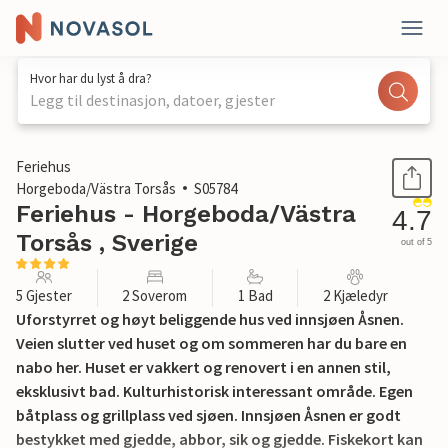
Hvor har du lyst å dra?
Legg til destinasjon, datoer, gjester
1 / 13
Feriehus
Horgeboda/Västra Torsås
S05784
Feriehus - Horgeboda/Västra
4.7
Torsås , Sverige
out of 5
5 Gjester
2 Soverom
1 Bad
2 Kjæledyr
Uforstyrret og høyt beliggende hus ved innsjøen Åsnen.
Veien slutter ved huset og om sommeren har du bare en
nabo her. Huset er vakkert og renovert i en annen stil,
eksklusivt bad. Kulturhistorisk interessant område. Egen
båtplass og grillplass ved sjøen. Innsjøen Åsnen er godt
bestykket med gjedde, abbor, sik og gjedde. Fiskekort kan