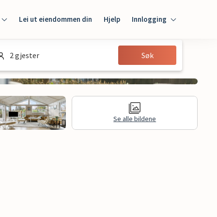
Lei ut eiendommen din
Hjelp
Innlogging
Innlogging
2 gjester
Søk
Gjest
Huseier
Se alle bildene