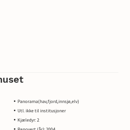
huset
Panorama(hav,fjord,innsjø,elv)
Utl. ikke til institusjoner
Kjæledyr: 2
Renovert (år): 2004