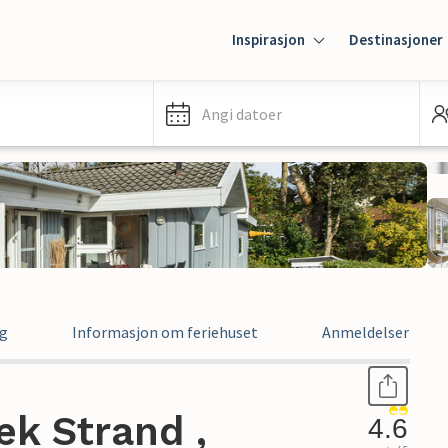
Inspirasjon
Destinasjoner
Angi datoer
ng
Informasjon om feriehuset
Anmeldelser
k Strand ,
4.6