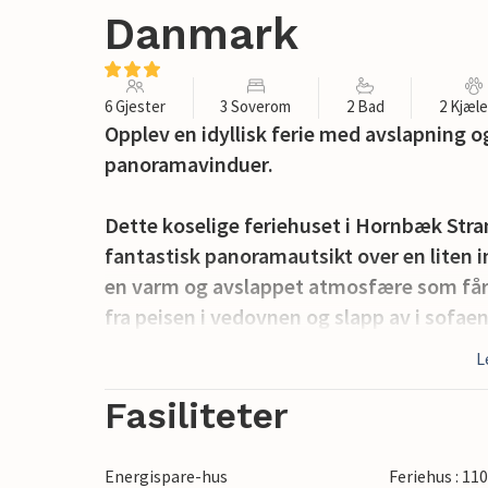
Danmark
6 Gjester
3 Soverom
2 Bad
2 Kjæl
Opplev en idyllisk ferie med avslapning o
panoramavinduer.
Dette koselige feriehuset i Hornbæk Strand
fantastisk panoramautsikt over en liten i
en varm og avslappet atmosfære som får 
fra peisen i vedovnen og slapp av i sofa
innbyr til opphold, mens utsikten over v
L
avslappende dager. Her kan du nyte nature
Fasiliteter
Hornbæk Strand vil glede deg med sine b
kystlandskapet på den danske rivieraen. T
Energispare-hus
Feriehus : 11