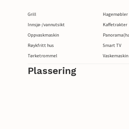
dag på stranden. Den sjarmerende byen 
kafeer, restauranter og små butikker. I 
Grill
Hagemøbler
sykkelstier som er ideelle for utforsking. 
Innsjø-/vannutsikt
Kaffetrakter
nyte kystens atmosfære, har Hornbæk St
Oppvaskmaskin
Panorama(hav
Røykfritt hus
Smart TV
Tørketrommel
Vaskemaskin
Plassering