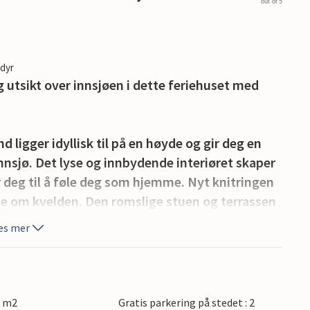
out of 5
edyr
g utsikt over innsjøen i dette feriehuset med
 ligger idyllisk til på en høyde og gir deg en
nnsjø. Det lyse og innbydende interiøret skaper
deg til å føle deg som hjemme. Nyt knitringen
ene om kvelden. Den romslige stuen og terrassen
annet danner det perfekte bakteppet for
es mer
ns ro og lade batteriene i fredelige omgivelser.
rede sandstrender og det pittoreske
a lange spaserturer ved sjøen eller nyt en solrik
0 m2
Gratis parkering på stedet : 2