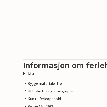
Informasjon om ferie
Fakta
Bygge materiale: Tre
Utl. ikke til ungdomsgrupper
Kun til ferieopphold
Bygge (år): 1989