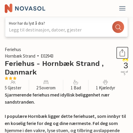
Hvor har du lyst å dra?
Legg til destinasjon, datoer, gjester
1 / 17
Feriehus
Hornbæk Strand
E02943
Feriehus - Hornbæk Strand ,
3
Danmark
out of
5
5 Gjester
2 Soverom
1 Bad
1 Kjæledyr
Sjarmerende feriehus med idyllisk beliggenhet nær
sandstranden.
I populære Hornbæk ligger dette feriehuset, som innbyr til
en koselig ferie for deg og dine nærmeste. Føl deg som
hjemme i den vakre, lyse stuen, og tilbring avslappende