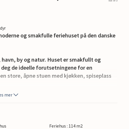
out of 5
edyr
e moderne og smakfulle feriehuset på den danske
d, havn, by og natur. Huset er smakfullt og
 deg de ideelle forutsetningene for en
en store, åpne stuen med kjøkken, spiseplass
es mer
de terrasse hvor du kan nyte naturen. På slutten
illmiddag under taket mellom de to husene.
ville blomster, der hele familien kan ha det
hus
Feriehus : 114 m2