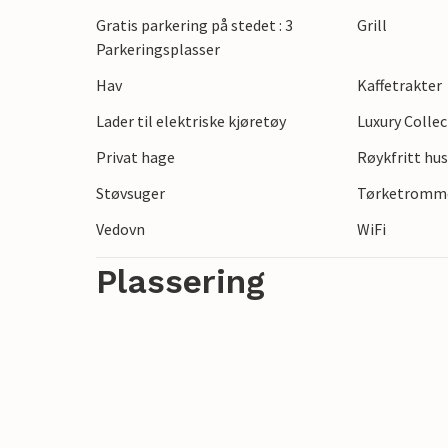
Gratis parkering på stedet : 3
Grill
Stranden ligger ikke langt unna, så du ka
Parkeringsplasser
har et godt shoppingtilbud og mange rest
Hav
Kaffetrakter
regionen kjent for sine vakre slott og fan
Lader til elektriske kjøretøy
Luxury Colle
Merk: Biler kan ikke parkeres på gaten, k
Privat hage
Røykfritt hu
Støvsuger
Tørketromm
Vedovn
WiFi
Plassering