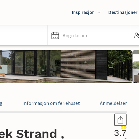
Inspirasjon
Destinasjoner
Angi datoer
ng
Informasjon om feriehuset
Anmeldelser
k Strand ,
3.7