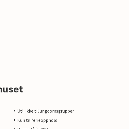
huset
Utl. ikke til ungdomsgrupper
Kun til ferieopphold