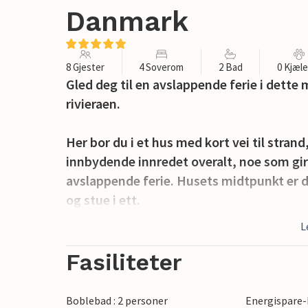
Danmark
8 Gjester
4 Soverom
2 Bad
0 Kjæl
Gled deg til en avslappende ferie i dett
rivieraen.
Her bor du i et hus med kort vei til stran
innbydende innredet overalt, noe som gir
avslappende ferie. Husets midtpunkt er d
og stue i ett.
L
Du kan også se frem til en stor, innbyden
av dagen kan hele familien samles til gr
Fasiliteter
Tomten er anlagt som et naturområde med 
gøy med lek og ballspill.
Boblebad : 2 personer
Energispare-