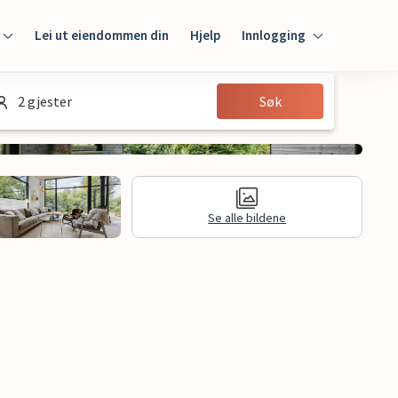
Lei ut eiendommen din
Hjelp
Innlogging
Innlogging
2 gjester
Søk
Gjest
Huseier
Se alle bildene