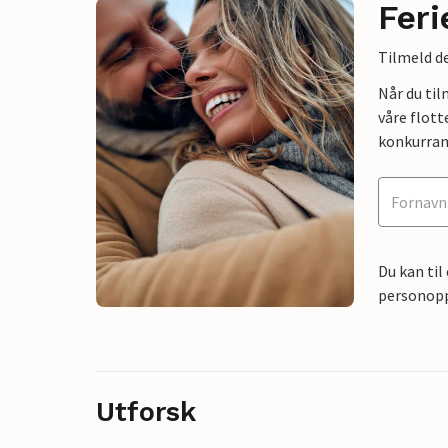
Feri
Tilmeld de
Når du ti
våre flott
konkurran
Du kan til
personoppl
Utforsk