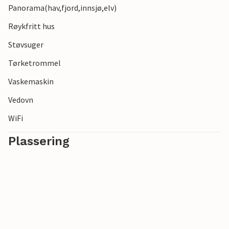
Panorama(hav,fjord,innsjø,elv)
Røykfritt hus
Støvsuger
Tørketrommel
Vaskemaskin
Vedovn
WiFi
Plassering