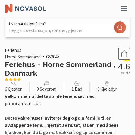
Hvor har du lyst å dra?
Legg til destinasjon, datoer, gjester
1 / 25
Feriehus
Horne Sommerland
G52047
Feriehus - Horne Sommerland ,
4.6
Danmark
out of 5
6 Gjester
3 Soverom
1 Bad
0 Kjæledyr
Velkommen til dette solide feriehuset med
panoramautsikt.
Dette vakre huset inviterer deg og din familie til en
avslappende ferie. I hjertet av huset, stuen med åpent
kjøkken, kan du lage mat vakkert og spise sammen i