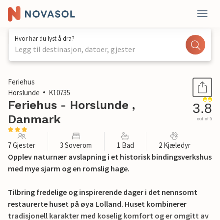
Hvor har du lyst å dra?
Legg til destinasjon, datoer, gjester
1 / 17
Feriehus
Horslunde
K10735
Feriehus - Horslunde ,
3.8
Danmark
out of 5
7 Gjester
3 Soverom
1 Bad
2 Kjæledyr
Opplev naturnær avslapning i et historisk bindingsverkshus
med mye sjarm og en romslig hage.
Tilbring fredelige og inspirerende dager i det nennsomt
restaurerte huset på øya Lolland. Huset kombinerer
tradisjonell karakter med koselig komfort og er omgitt av