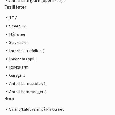
Antall barn gratis (opptil 4 år): 1
Fasiliteter
1 TV
Smart TV
Hårføner
Strykejern
Internett (trådløst)
Innendørs spill
Røykalarm
Gassgrill
Antall barnestoler: 1
Antall barnesenger: 1
Rom
Varmt/kaldt vann på kjøkkenet