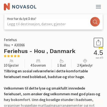
Hvor har du lyst å dra?
Legg til destinasjon, datoer, gjester
1 / 26
Feriehus
Hou
A30366
Feriehus - Hou , Danmark
4.5
out of 5
10 Gjester
4 Soverom
1 Bad
2 Kjæledyr
Tilbring en sosial velværeferie i dette komfortable
feriehuset med boblebad, badstue og stor hage.
Velkommen til dette lyse og smakfullt innredede
feriehuset, som ønsker deg velkommen med god plass og
høy bokomfort. Unn deg koselige stunder i badstuen,
organiser hyggelige matlagingsarrangementer og nyt