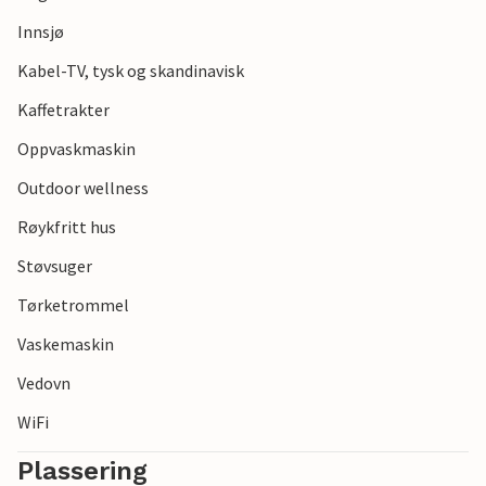
sykkelturer, skogsturer og avslappende utflukter langs
kysten.
Innsjø
Kabel-TV, tysk og skandinavisk
Kaffetrakter
Oppvaskmaskin
Outdoor wellness
Røykfritt hus
Støvsuger
Tørketrommel
Vaskemaskin
Vedovn
WiFi
Plassering