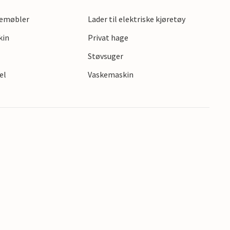
gemøbler
Lader til elektriske kjøretøy
kin
Privat hage
Støvsuger
el
Vaskemaskin