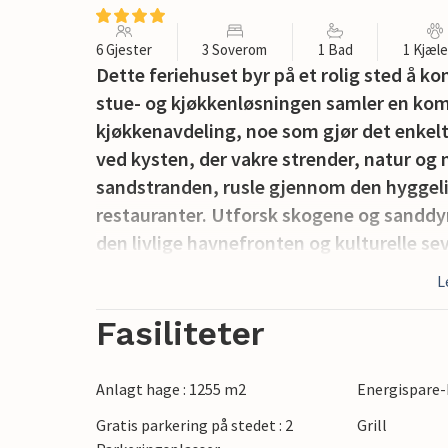
6 Gjester
3 Soverom
1 Bad
1 Kjæl
Dette feriehuset byr på et rolig sted å ko
stue- og kjøkkenløsningen samler en kom
kjøkkenavdeling, noe som gjør det enkel
ved kysten, der vakre strender, natur og
sandstranden, rusle gjennom den hyggelig
restauranter. Utforsk skogene og sanddyn
den livlige havnefronten og kulturelle sev
Sommerland og Lille Vildmose naturpark
L
Merk: Utepeisen må ikke brukes, ettersom
Fasiliteter
Anlagt hage : 1255 m2
Energispare-
Gratis parkering på stedet : 2
Grill