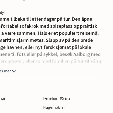
edyr
mme tilbake til etter dager på tur. Den åpne
fortabel sofakrok med spiseplass og praktisk
t å være sammen. Hals er et populært reisemål
 maritim sjarm møtes. Slapp av på den brede
e havnen, eller nyt fersk sjømat på lokale
ene til fots eller på sykkel, besøk Aalborg med
erdigheter, eller ta med familien på tur til Fårup
.
es mer
 skorsteinen er tettet igjen.
hus
Feriehus : 95 m2
Hagemøbler