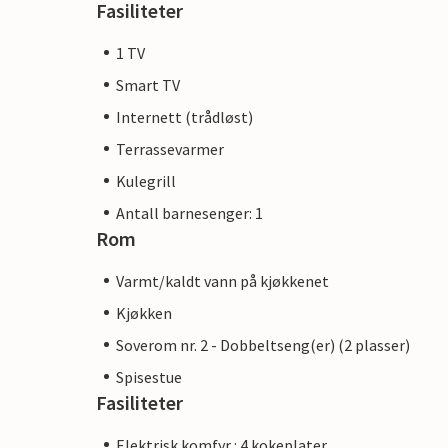
Fasiliteter
1 TV
Smart TV
Internett (trådløst)
Terrassevarmer
Kulegrill
Antall barnesenger: 1
Rom
Varmt/kaldt vann på kjøkkenet
Kjøkken
Soverom nr. 2 - Dobbeltseng(er) (2 plasser)
Spisestue
Fasiliteter
Elektrisk komfyr : 4 kokeplater