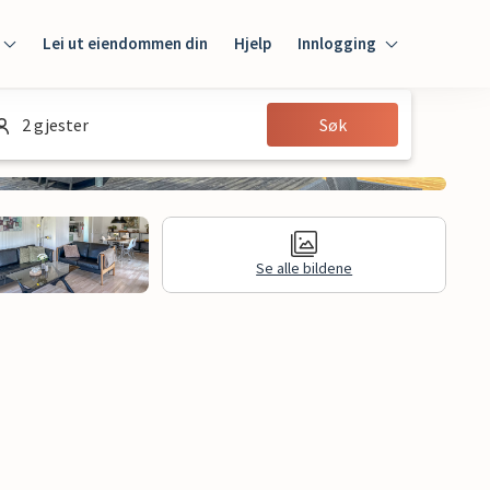
Lei ut eiendommen din
Hjelp
Innlogging
Innlogging
2 gjester
Søk
Gjest
Huseier
Se alle bildene