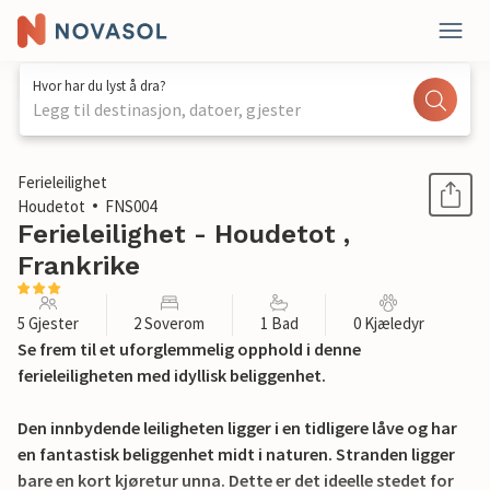
Hvor har du lyst å dra?
Legg til destinasjon, datoer, gjester
1 / 21
Ferieleilighet
Houdetot
FNS004
Ferieleilighet - Houdetot ,
Frankrike
5 Gjester
2 Soverom
1 Bad
0 Kjæledyr
Se frem til et uforglemmelig opphold i denne
ferieleiligheten med idyllisk beliggenhet.
Den innbydende leiligheten ligger i en tidligere låve og har
en fantastisk beliggenhet midt i naturen. Stranden ligger
bare en kort kjøretur unna. Dette er det ideelle stedet for