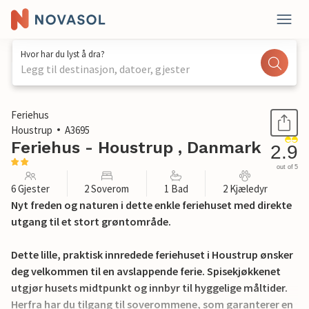
Hvor har du lyst å dra?
Legg til destinasjon, datoer, gjester
1 / 13
Feriehus
Houstrup
A3695
Feriehus - Houstrup , Danmark
2.9
out of 5
6 Gjester
2 Soverom
1 Bad
2 Kjæledyr
Nyt freden og naturen i dette enkle feriehuset med direkte
utgang til et stort grøntområde.
Dette lille, praktisk innredede feriehuset i Houstrup ønsker
deg velkommen til en avslappende ferie. Spisekjøkkenet
utgjør husets midtpunkt og innbyr til hyggelige måltider.
Herfra har du tilgang til soverommene, som garanterer en